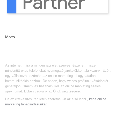
Mottó
Mi nem árusítunk cipőt, a cipőboltban pedig nem kapunk online
marketing megoldásokat. Így mi kényelmes, divatos cipőt hordhatunk,
a cipőboltos pedig egyre több cipőt értékesít a weben.
Az internet mára a mindennapi élet szerves része lett, hiszen
mindenütt okos telefonokat nyomogató járókelőkkel találkozunk. Ezért
egy vállalkozás számára az online marketing kihagyhatatlan
kommunikációs eszköz. De ahhoz, hogy webes profilunk vásárlóerőt
generáljon, ismerni és használni kell az online marketing széles
spektrumát. Ebben vagyunk az Önök segítségére.
Ha az értékesítési területén szeretne Ön az első lenni ,
kérje online
marketing tanácsadásunkat.