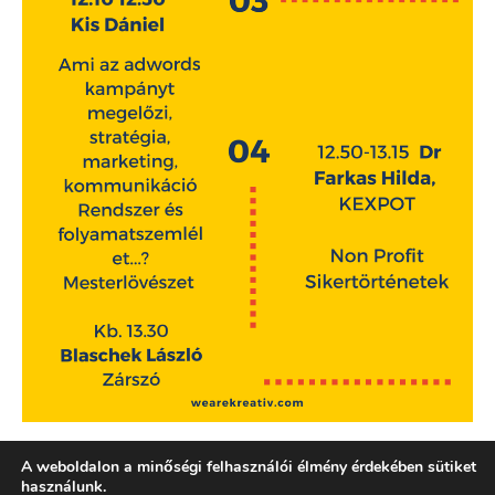
A weboldalon a minőségi felhasználói élmény érdekében sütiket
használunk.