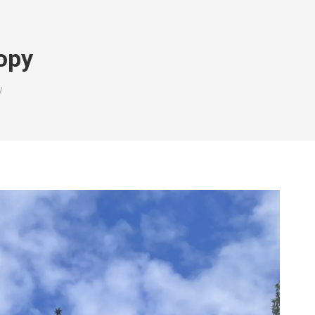
opy
y