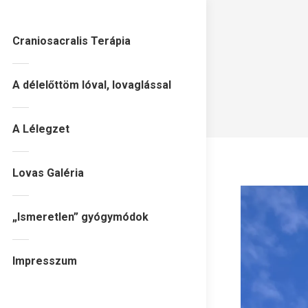
Craniosacralis Terápia
A délelőttöm lóval, lovaglással
A Lélegzet
Lovas Galéria
„Ismeretlen” gyógymódok
Impresszum