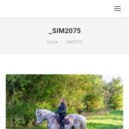
_SIM2075
You are here:
Home
_SIM2075