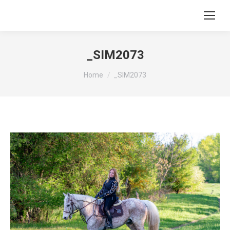
_SIM2073
You are here:
Home
_SIM2073