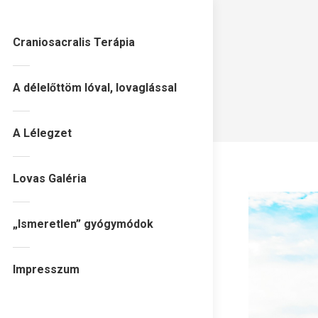
Craniosacralis Terápia
A délelőttöm lóval, lovaglással
A Lélegzet
Lovas Galéria
„Ismeretlen” gyógymódok
Impresszum