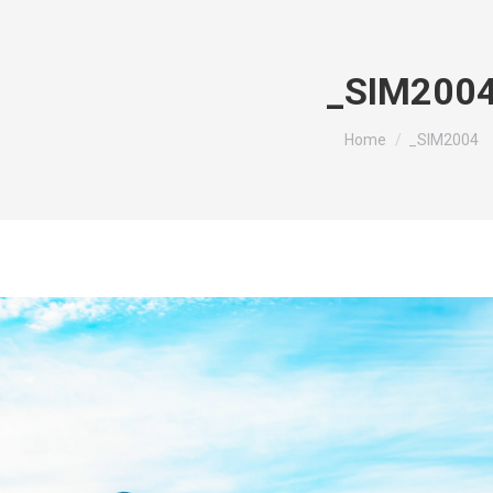
_SIM200
You are here:
Home
_SIM2004