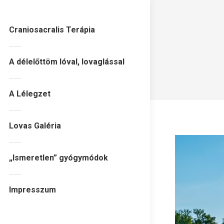
Craniosacralis Terápia
A délelőttöm lóval, lovaglással
A Lélegzet
Lovas Galéria
„Ismeretlen” gyógymódok
Impresszum