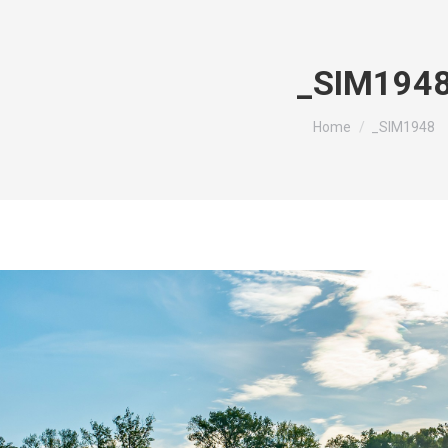
_SIM194
You are here:
Home
_SIM1948