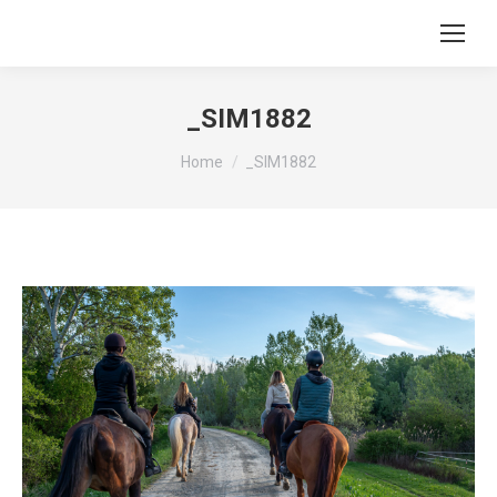
_SIM1882
You are here:
Home
_SIM1882