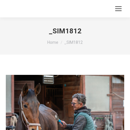
_SIM1812
You are here:
Home
_SIM1812