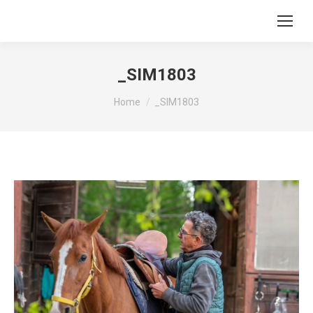
_SIM1803
You are here:
Home
_SIM1803